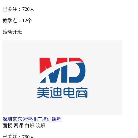
已关注：
720
人
教学点：
12
个
滚动开班
深圳京东运营推广培训课程
面授
网课
白班
晚班
已关注：
760
人