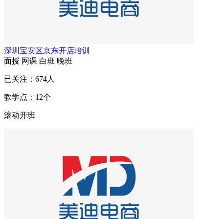
深圳宝安区京东开店培训
面授
网课
白班
晚班
已关注：
674
人
教学点：
12
个
滚动开班