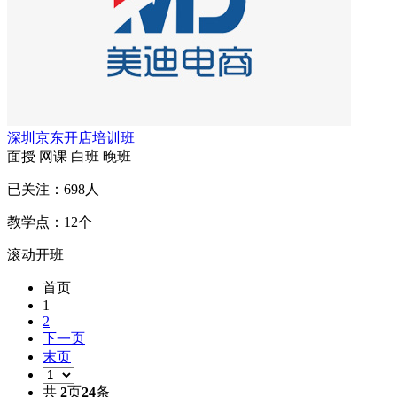
深圳京东开店培训班
面授
网课
白班
晚班
已关注：
698
人
教学点：
12
个
滚动开班
首页
1
2
下一页
末页
共
2
页
24
条