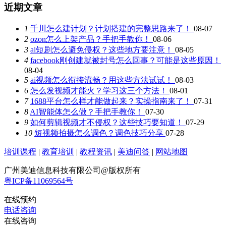
近期文章
1
千川怎么建计划？计划搭建的完整思路来了！
08-07
2
ozon怎么上架产品？手把手教你！
08-06
3
ai短剧怎么避免侵权？这些地方要注意！
08-05
4
facebook刚创建就被封号怎么回事？可能是这些原因！
08-04
5
ai视频怎么衔接流畅？用这些方法试试！
08-03
6
怎么发视频才能火？学习这三个方法！
08-01
7
1688平台怎么样才能做起来？实操指南来了！
07-31
8
AI智能体怎么做？手把手教你！
07-30
9
如何剪辑视频才不侵权？这些技巧要知道！
07-29
10
短视频拍摄怎么调色？调色技巧分享
07-28
培训课程
|
教育培训
|
教程资讯
|
美迪问答
|
网站地图
广州美迪信息科技有限公司@版权所有
粤ICP备11069564号
在线预约
电话咨询
在线咨询