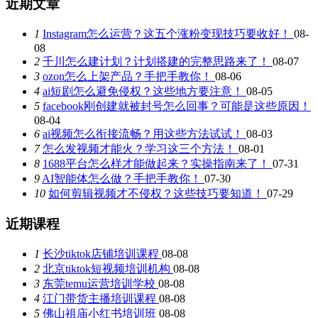
近期文章
1
Instagram怎么运营？这五个涨粉变现技巧要收好！
08-
08
2
千川怎么建计划？计划搭建的完整思路来了！
08-07
3
ozon怎么上架产品？手把手教你！
08-06
4
ai短剧怎么避免侵权？这些地方要注意！
08-05
5
facebook刚创建就被封号怎么回事？可能是这些原因！
08-04
6
ai视频怎么衔接流畅？用这些方法试试！
08-03
7
怎么发视频才能火？学习这三个方法！
08-01
8
1688平台怎么样才能做起来？实操指南来了！
07-31
9
AI智能体怎么做？手把手教你！
07-30
10
如何剪辑视频才不侵权？这些技巧要知道！
07-29
近期课程
1
长沙tiktok店铺培训课程
08-08
2
北京tiktok短视频培训机构
08-08
3
东莞temu运营培训学校
08-08
4
江门带货主播培训课程
08-08
5
佛山祖庙小红书培训班
08-08