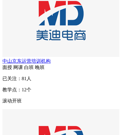
中山京东运营培训机构
面授
网课
白班
晚班
已关注：
81
人
教学点：
12
个
滚动开班