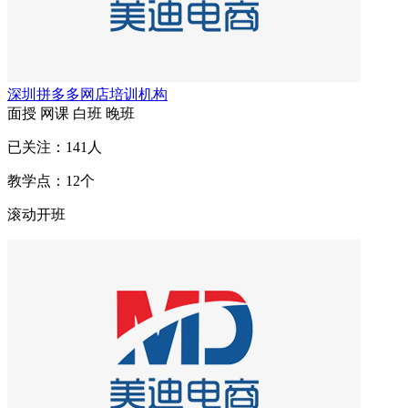
深圳拼多多网店培训机构
面授
网课
白班
晚班
已关注：
141
人
教学点：
12
个
滚动开班