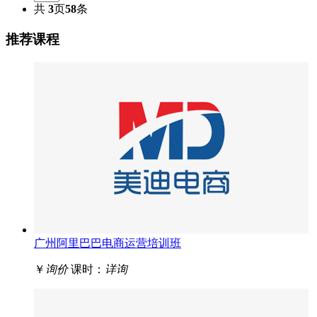
共
3
页
58
条
推荐课程
广州阿里巴巴电商运营培训班
￥
询价
课时：
详询