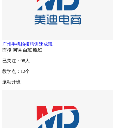
广州手机拍摄培训速成班
面授
网课
白班
晚班
已关注：
98
人
教学点：
12
个
滚动开班