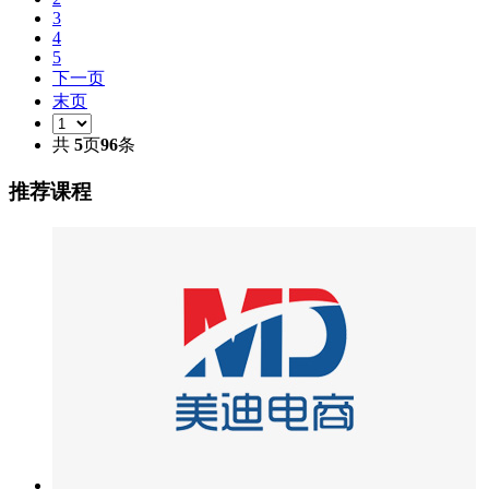
3
4
5
下一页
末页
共
5
页
96
条
推荐课程