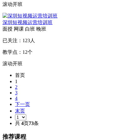
滚动开班
深圳短视频运营培训班
面授
网课
白班
晚班
已关注：
123
人
教学点：
12
个
滚动开班
首页
1
2
3
4
下一页
末页
共
4
页
73
条
推荐课程