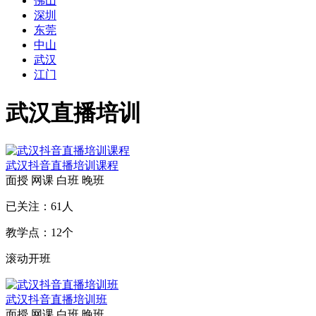
佛山
深圳
东莞
中山
武汉
江门
武汉直播培训
武汉抖音直播培训课程
面授
网课
白班
晚班
已关注：
61
人
教学点：
12
个
滚动开班
武汉抖音直播培训班
面授
网课
白班
晚班