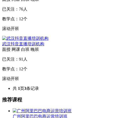
已关注：
76
人
教学点：
12
个
滚动开班
武汉抖音直播培训机构
面授
网课
白班
晚班
已关注：
91
人
教学点：
12
个
滚动开班
共
1
页
3
条记录
推荐课程
广州阿里巴巴电商运营培训班