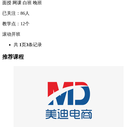
面授
网课
白班
晚班
已关注：
86
人
教学点：
12
个
滚动开班
共
1
页
3
条记录
推荐课程