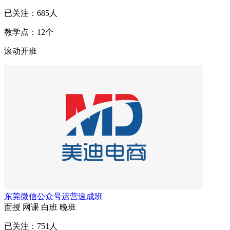
已关注：
685
人
教学点：
12
个
滚动开班
东莞微信公众号运营速成班
面授
网课
白班
晚班
已关注：
751
人