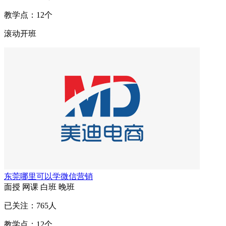
教学点：
12
个
滚动开班
东莞哪里可以学微信营销
面授
网课
白班
晚班
已关注：
765
人
教学点：
12
个