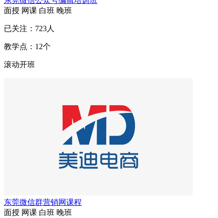
东莞微信公众号编辑培训班
面授
网课
白班
晚班
已关注：
723
人
教学点：
12
个
滚动开班
东莞微信群营销网课程
面授
网课
白班
晚班