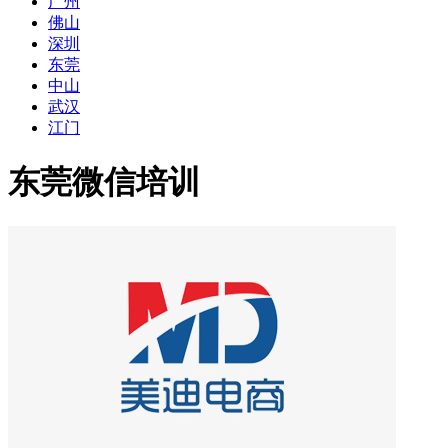
广州
佛山
深圳
东莞
中山
武汉
江门
东莞微信培训