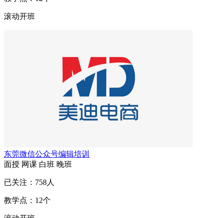
滚动开班
东莞微信公众号编辑培训
面授
网课
白班
晚班
已关注：
758
人
教学点：
12
个