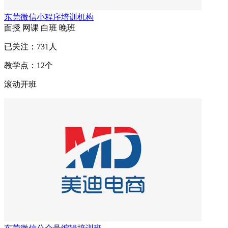
东莞微信小程序培训机构
面授
网课
白班
晚班
已关注：
731
人
教学点：
12
个
滚动开班