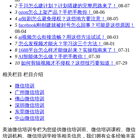
2
千川怎么建计划？计划搭建的完整思路来了！
08-07
3
ozon怎么上架产品？手把手教你！
08-06
4
ai短剧怎么避免侵权？这些地方要注意！
08-05
5
facebook刚创建就被封号怎么回事？可能是这些原因！
08-04
6
ai视频怎么衔接流畅？用这些方法试试！
08-03
7
怎么发视频才能火？学习这三个方法！
08-01
8
1688平台怎么样才能做起来？实操指南来了！
07-31
9
AI智能体怎么做？手把手教你！
07-30
10
如何剪辑视频才不侵权？这些技巧要知道！
07-29
相关栏目
栏目介绍
微信培训
广州微信培训
佛山微信培训
深圳微信培训
东莞微信培训
中山微信培训
美迪微信培训专栏为您提供微信培训班、微信培训课程、微信
培训机构、微信培训学校等相关信息，我们拥有众多经验丰富