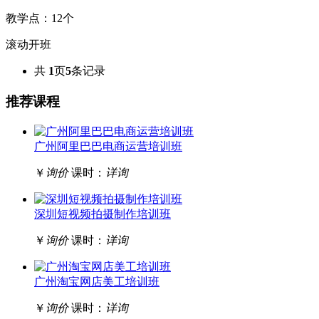
教学点：
12
个
滚动开班
共
1
页
5
条记录
推荐课程
广州阿里巴巴电商运营培训班
￥
询价
课时：
详询
深圳短视频拍摄制作培训班
￥
询价
课时：
详询
广州淘宝网店美工培训班
￥
询价
课时：
详询