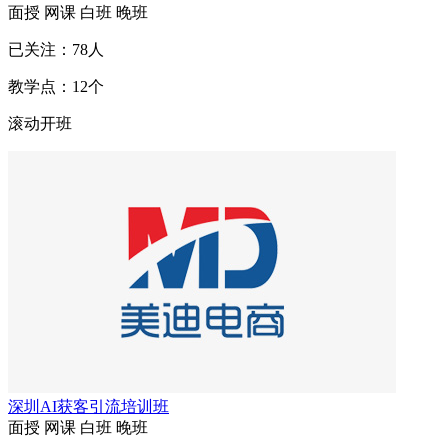
面授
网课
白班
晚班
已关注：
78
人
教学点：
12
个
滚动开班
深圳AI获客引流培训班
面授
网课
白班
晚班