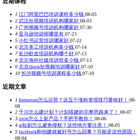
近期课程
1
江门阿里巴巴培训课程多少钱
08-05
2
武汉短视频培训机构哪家好
08-03
3
广州视频号培训机构哪家好
07-30
4
亚马逊培训班哪里有
07-23
5
小红书运营培训哪家好
07-22
6
北京美工培训机构多少钱
07-14
7
长沙虾皮培训机构哪个好
07-13
8
北京海外社媒培训班多少钱
07-13
9
北京tiktok短视频培训哪家好
07-10
10
长沙视频号培训课程多少钱
07-10
近期文章
1
Instagram怎么运营？这五个涨粉变现技巧要收好！
08-
08
2
千川怎么建计划？计划搭建的完整思路来了！
08-07
3
ozon怎么上架产品？手把手教你！
08-06
4
ai短剧怎么避免侵权？这些地方要注意！
08-05
5
facebook刚创建就被封号怎么回事？可能是这些原因！
08-04