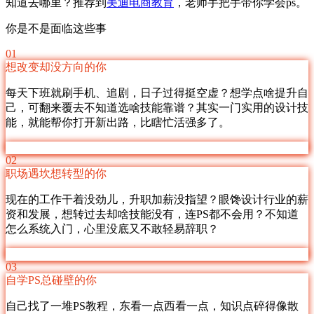
知道去哪里？推荐到
美迪电商教育
，老师手把手带你学会ps。
你是不是面临这些事
01
想改变却没方向的你
每天下班就刷手机、追剧，日子过得挺空虚？想学点啥提升自
己，可翻来覆去不知道选啥技能靠谱？其实一门实用的设计技
能，就能帮你打开新出路，比瞎忙活强多了。
02
职场遇坎想转型的你
现在的工作干着没劲儿，升职加薪没指望？眼馋设计行业的薪
资和发展，想转过去却啥技能没有，连PS都不会用？不知道
怎么系统入门，心里没底又不敢轻易辞职？
03
自学PS总碰壁的你
自己找了一堆PS教程，东看一点西看一点，知识点碎得像散