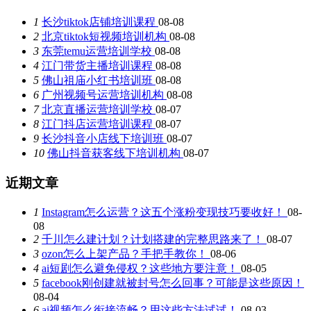
1
长沙tiktok店铺培训课程
08-08
2
北京tiktok短视频培训机构
08-08
3
东莞temu运营培训学校
08-08
4
江门带货主播培训课程
08-08
5
佛山祖庙小红书培训班
08-08
6
广州视频号运营培训机构
08-08
7
北京直播运营培训学校
08-07
8
江门抖店运营培训课程
08-07
9
长沙抖音小店线下培训班
08-07
10
佛山抖音获客线下培训机构
08-07
近期文章
1
Instagram怎么运营？这五个涨粉变现技巧要收好！
08-
08
2
千川怎么建计划？计划搭建的完整思路来了！
08-07
3
ozon怎么上架产品？手把手教你！
08-06
4
ai短剧怎么避免侵权？这些地方要注意！
08-05
5
facebook刚创建就被封号怎么回事？可能是这些原因！
08-04
6
ai视频怎么衔接流畅？用这些方法试试！
08-03