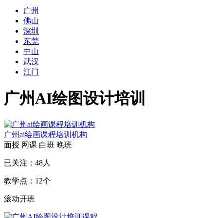
广州
佛山
深圳
东莞
中山
武汉
江门
广州AI绘图设计培训
广州ai绘画课程培训机构
面授
网课
白班
晚班
已关注：
48
人
教学点：
12
个
滚动开班