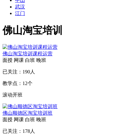
中山
武汉
江门
佛山淘宝培训
佛山淘宝培训课程运营
面授
网课
白班
晚班
已关注：
190
人
教学点：
12
个
滚动开班
佛山顺德区淘宝培训班
面授
网课
白班
晚班
已关注：
178
人