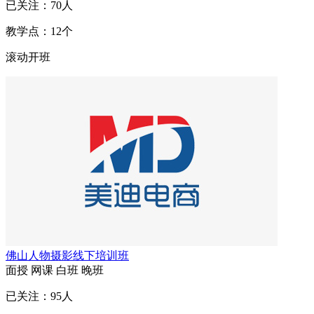
已关注：
70
人
教学点：
12
个
滚动开班
佛山人物摄影线下培训班
面授
网课
白班
晚班
已关注：
95
人