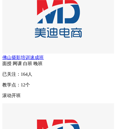
佛山摄影培训速成班
面授
网课
白班
晚班
已关注：
164
人
教学点：
12
个
滚动开班