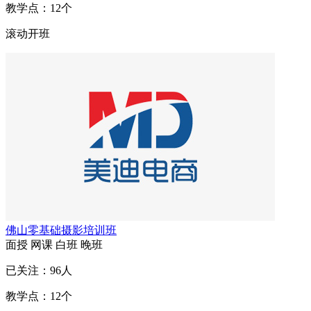
教学点：
12
个
滚动开班
佛山零基础摄影培训班
面授
网课
白班
晚班
已关注：
96
人
教学点：
12
个