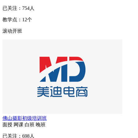
已关注：
754
人
教学点：
12
个
滚动开班
佛山摄影初级培训班
面授
网课
白班
晚班
已关注：
698
人