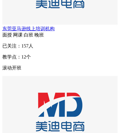
东莞亚马逊线上培训机构
面授
网课
白班
晚班
已关注：
157
人
教学点：
12
个
滚动开班