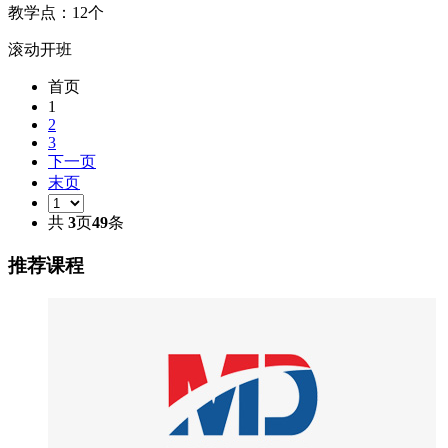
教学点：
12
个
滚动开班
首页
1
2
3
下一页
末页
共
3
页
49
条
推荐课程