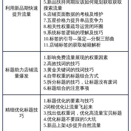
5.新品扶持周期应该如何规划获取获取
利用新品期快速
搜索流量
提升流量
6.店铺页面数据的考核及维护
7.五星价格力提升单品竞争力
8.相关性权重疏导运营闭环圈
9.系统标签逻辑的理解及技巧
10.标签的引导---落定---分裂三部曲
11.店铺标签的获取秘籍解析
1.影响免费流量展现的权重因素
2.高效找词的技巧
标题助力店铺流
3.黄金关键词的找词技巧
量爆发
4.自带权重的标题组合方式
5.拆分标题的技巧，让标题没有废词
6.标题组合的注意事项
1.标题优化的要素与技巧
2词根优化让流量飞起来
精细优化标题技
3.找出低权重词，优化高流量宝贝标题
巧
4.优化标题不要踩的5大坑
5.新品上架4步提升自然流量