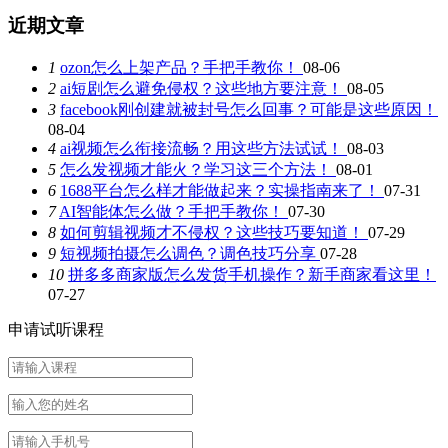
近期文章
1
ozon怎么上架产品？手把手教你！
08-06
2
ai短剧怎么避免侵权？这些地方要注意！
08-05
3
facebook刚创建就被封号怎么回事？可能是这些原因！
08-04
4
ai视频怎么衔接流畅？用这些方法试试！
08-03
5
怎么发视频才能火？学习这三个方法！
08-01
6
1688平台怎么样才能做起来？实操指南来了！
07-31
7
AI智能体怎么做？手把手教你！
07-30
8
如何剪辑视频才不侵权？这些技巧要知道！
07-29
9
短视频拍摄怎么调色？调色技巧分享
07-28
10
拼多多商家版怎么发货手机操作？新手商家看这里！
07-27
申请试听课程