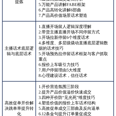
提炼
5.万能产品讲解FABE框架
6.产品高转化讲解6部曲
7.产品高价值场景话术塑造
1.直播开场留人逻辑深度理解
2.带货主播直播开场不同停留方式
3.开场拉新停留6个维度话术
4.多维度、多层级撬动直播底层逻辑数
主播话术底层逻
据的话术技巧
辑与底层话术
5.开场预热拉停留话术框架与客户抓取
重点
6.报价上车吸引力技巧
7.用户停留理由5大维度
8.心理建设话术，信任话术
1.开价营造氛围三阶段
2.提升产品价值溢价快速成交
3.四种开价防“见光死”维度技巧
高效促单开价解
4.塑造价值的报价上车话术结构
决跳单率提升转
5.高效促单成交三部曲及反向逼单
化
6.12条金句提升订单量促成交