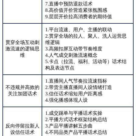
7.直播中预防退款话术
8.高价值开价营造紧张氛围感
9.层层开价拉高消费者的期待值
1.平台流速、用户、主播的联动
2.贯穿全场的拉人、聚人、洗人运营思
贯穿全场互动刺
维逻辑
激流速的逻辑思
3.高频扣屏互动带节奏维度
维
4.人气成交刺激流速概念
5.卡点（拉流、福利、活动等）话术结
构及表达节点
1.直播间人气节奏拉流速指标
不违规并高效的
2.带货主播直播间人设情绪打造
关注加团话术
3.信任话术缩短用户距离感
4.强化播感体现人设
1.成交踢单与平播话术实操
2.平播方式话术框架结构总结
反向停留拉新人
3.产品平播讲解五步曲
设信任话术
4.不同品类产品平播话术总结