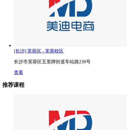
[长沙] 芙蓉区 - 芙蓉校区
长沙市芙蓉区五里牌街道车站路239号
查看
推荐课程