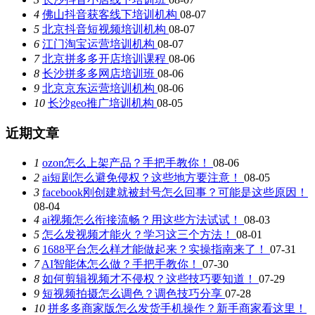
4
佛山抖音获客线下培训机构
08-07
5
北京抖音短视频培训机构
08-07
6
江门淘宝运营培训机构
08-07
7
北京拼多多开店培训课程
08-06
8
长沙拼多多网店培训班
08-06
9
北京京东运营培训机构
08-06
10
长沙geo推广培训机构
08-05
近期文章
1
ozon怎么上架产品？手把手教你！
08-06
2
ai短剧怎么避免侵权？这些地方要注意！
08-05
3
facebook刚创建就被封号怎么回事？可能是这些原因！
08-04
4
ai视频怎么衔接流畅？用这些方法试试！
08-03
5
怎么发视频才能火？学习这三个方法！
08-01
6
1688平台怎么样才能做起来？实操指南来了！
07-31
7
AI智能体怎么做？手把手教你！
07-30
8
如何剪辑视频才不侵权？这些技巧要知道！
07-29
9
短视频拍摄怎么调色？调色技巧分享
07-28
10
拼多多商家版怎么发货手机操作？新手商家看这里！