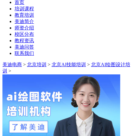
首页
培训课程
教育培训
美迪简介
师资介绍
校区分布
教程资讯
美迪问答
联系我们
美迪电商
>
北京培训
>
北京AI技能培训
>
北京AI绘图设计培
训
>