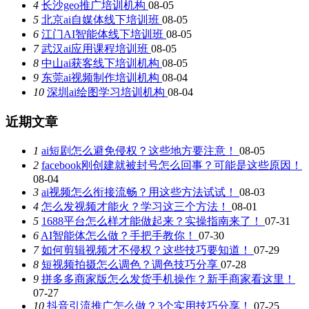
4
长沙geo推广培训机构
08-05
5
北京ai自媒体线下培训班
08-05
6
江门AI智能体线下培训班
08-05
7
武汉ai应用课程培训班
08-05
8
中山ai获客线下培训机构
08-05
9
东莞ai视频制作培训机构
08-04
10
深圳ai绘图学习培训机构
08-04
近期文章
1
ai短剧怎么避免侵权？这些地方要注意！
08-05
2
facebook刚创建就被封号怎么回事？可能是这些原因！
08-04
3
ai视频怎么衔接流畅？用这些方法试试！
08-03
4
怎么发视频才能火？学习这三个方法！
08-01
5
1688平台怎么样才能做起来？实操指南来了！
07-31
6
AI智能体怎么做？手把手教你！
07-30
7
如何剪辑视频才不侵权？这些技巧要知道！
07-29
8
短视频拍摄怎么调色？调色技巧分享
07-28
9
拼多多商家版怎么发货手机操作？新手商家看这里！
07-27
10
抖音引流推广怎么做？3个实用技巧分享！
07-25