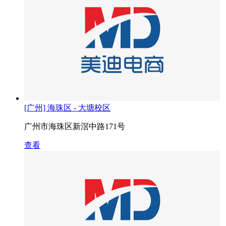
[广州] 海珠区 - 大塘校区
广州市海珠区新滘中路171号
查看