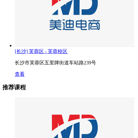
[长沙] 芙蓉区 - 芙蓉校区
长沙市芙蓉区五里牌街道车站路239号
查看
推荐课程