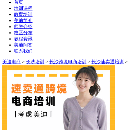
首页
培训课程
教育培训
美迪简介
师资介绍
校区分布
教程资讯
美迪问答
联系我们
美迪电商
>
长沙培训
>
长沙跨境电商培训
>
长沙速卖通培训
>