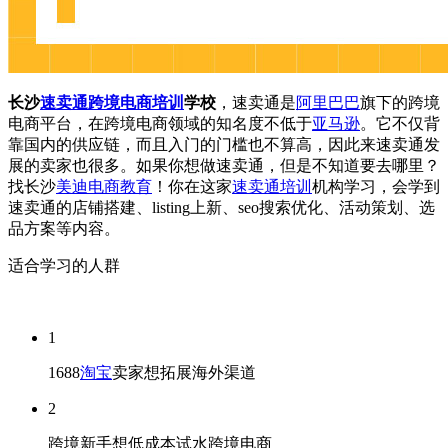
长沙
速卖通
跨境电商培训
学校
，速卖通是
阿里巴巴
旗下的跨境
电商平台，在跨境电商领域的知名度不低于
亚马逊
。它不仅背
靠国内的供应链，而且入门的门槛也不算高，因此来速卖通发
展的卖家也很多。如果你想做速卖通，但是不知道要去哪里？
找长沙
美迪电商教育
！你在这家
速卖通培训
机构学习，会学到
速卖通的店铺搭建、listing上新、seo搜索优化、活动策划、选
品方案等内容。
适合学习的人群
1
1688
淘宝
卖家想拓展海外渠道
2
跨境新手想低成本试水跨境电商