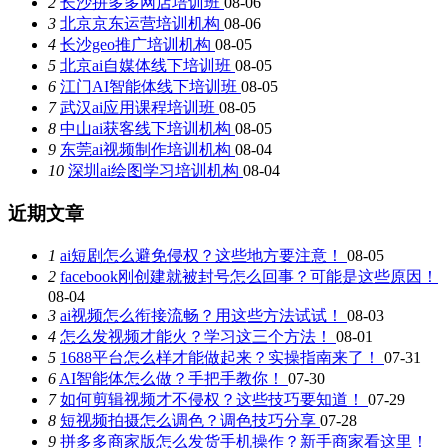
2
长沙拼多多网店培训班
08-06
3
北京京东运营培训机构
08-06
4
长沙geo推广培训机构
08-05
5
北京ai自媒体线下培训班
08-05
6
江门AI智能体线下培训班
08-05
7
武汉ai应用课程培训班
08-05
8
中山ai获客线下培训机构
08-05
9
东莞ai视频制作培训机构
08-04
10
深圳ai绘图学习培训机构
08-04
近期文章
1
ai短剧怎么避免侵权？这些地方要注意！
08-05
2
facebook刚创建就被封号怎么回事？可能是这些原因！
08-04
3
ai视频怎么衔接流畅？用这些方法试试！
08-03
4
怎么发视频才能火？学习这三个方法！
08-01
5
1688平台怎么样才能做起来？实操指南来了！
07-31
6
AI智能体怎么做？手把手教你！
07-30
7
如何剪辑视频才不侵权？这些技巧要知道！
07-29
8
短视频拍摄怎么调色？调色技巧分享
07-28
9
拼多多商家版怎么发货手机操作？新手商家看这里！