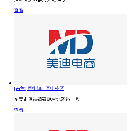
查看
[东莞] 厚街镇 - 厚街校区
东莞市厚街镇寮厦村北环路一号
查看