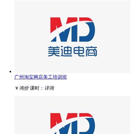
广州淘宝网店美工培训班
￥
询价
课时：
详询