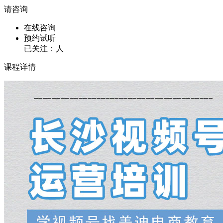
请咨询
在线咨询
预约试听
已关注：
人
课程详情