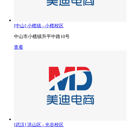
[中山] 小榄镇 - 小榄校区
中山市小榄镇升平中路10号
查看
[武汉] 洪山区 - 光谷校区