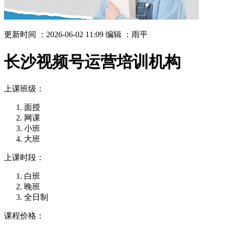
更新时间 ：2026-06-02 11:09
编辑 ：雨平
长沙视频号运营培训机构
上课班级：
面授
网课
小班
大班
上课时段：
白班
晚班
全日制
课程价格：