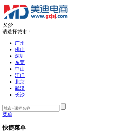
长沙
请选择城市：
广州
佛山
深圳
东莞
中山
江门
北京
武汉
长沙
菜单
快捷菜单