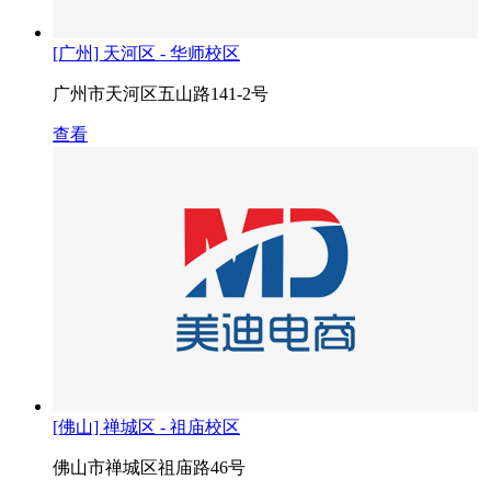
[广州] 天河区 - 华师校区
广州市天河区五山路141-2号
查看
[佛山] 禅城区 - 祖庙校区
佛山市禅城区祖庙路46号