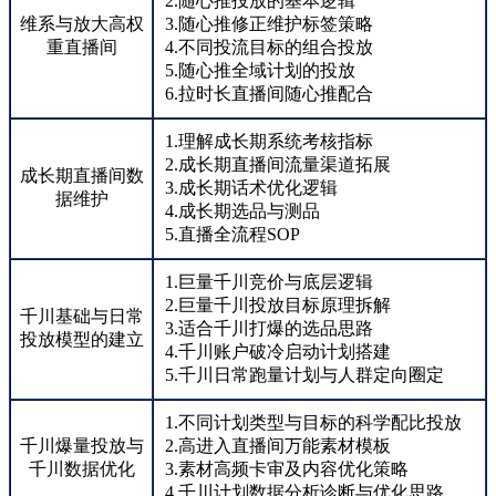
2.随心推投放的基本逻辑
维系与放大高权
3.随心推修正维护标签策略
重直播间
4.不同投流目标的组合投放
5.随心推全域计划的投放
6.拉时长直播间随心推配合
1.理解成长期系统考核指标
2.成长期直播间流量渠道拓展
成长期直播间数
3.成长期话术优化逻辑
据维护
4.成长期选品与测品
5.直播全流程SOP
1.巨量千川竞价与底层逻辑
2.巨量千川投放目标原理拆解
千川基础与日常
3.适合千川打爆的选品思路
投放模型的建立
4.千川账户破冷启动计划搭建
5.千川日常跑量计划与人群定向圈定
1.不同计划类型与目标的科学配比投放
千川爆量投放与
2.高进入直播间万能素材模板
千川数据优化
3.素材高频卡审及内容优化策略
4.千川计划数据分析诊断与优化思路