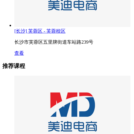
[长沙] 芙蓉区 - 芙蓉校区
长沙市芙蓉区五里牌街道车站路239号
查看
推荐课程