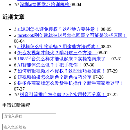
10
深圳ai绘图学习培训机构
08-04
近期文章
1
ai短剧怎么避免侵权？这些地方要注意！
08-05
2
facebook刚创建就被封号怎么回事？可能是这些原因！
08-04
3
ai视频怎么衔接流畅？用这些方法试试！
08-03
4
怎么发视频才能火？学习这三个方法！
08-01
5
1688平台怎么样才能做起来？实操指南来了！
07-31
6
AI智能体怎么做？手把手教你！
07-30
7
如何剪辑视频才不侵权？这些技巧要知道！
07-29
8
短视频拍摄怎么调色？调色技巧分享
07-28
9
拼多多商家版怎么发货手机操作？新手商家看这里！
07-27
10
抖音引流推广怎么做？3个实用技巧分享！
07-25
申请试听课程