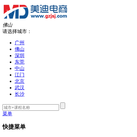
佛山
请选择城市：
广州
佛山
深圳
东莞
中山
江门
北京
武汉
长沙
菜单
快捷菜单