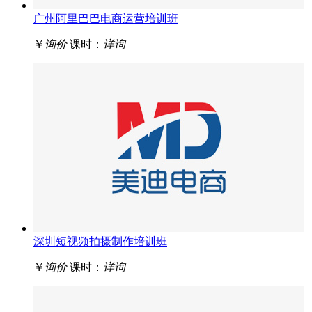
广州阿里巴巴电商运营培训班
￥
询价
课时：
详询
深圳短视频拍摄制作培训班
￥
询价
课时：
详询