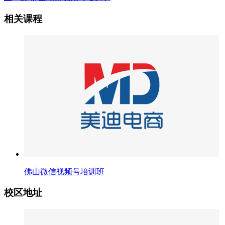
相关课程
佛山微信视频号培训班
校区地址