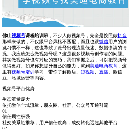
佛山
视频号
课程培训班
，不少人做视频号，完全是按照做
抖音
那样来做的，不仅跟平台风格不匹配，而且也跟
微信
用户的浏
览习惯不一样，这也导致了账号出现流量低迷、数据惨淡的情
况。我应该怎么做视频号呢？这是很多视频号创作者的问题。
其实做视频号也有对应的技巧，我们掌握之后，可以把视频号
做得更好。如果你想提升自己的能力，就到
美迪电商教育
，这
里有
视频号培训
学习，带你了解微店、
短视频
、
直播
、微信
豆、私域运营等内容。
视频号平台优势
生态流量庞大
依托微信全域流量，朋友圈、社群、公众号互通引流
01
信任属性极强
社交关系链推荐，用户信任度高，成交转化远超其他平台
02