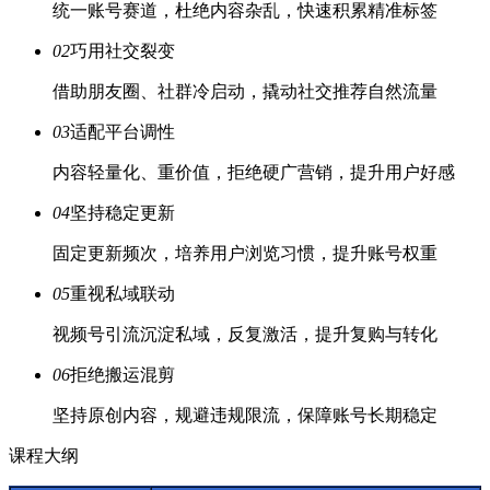
统一账号赛道，杜绝内容杂乱，快速积累精准标签
02
巧用社交裂变
借助朋友圈、社群冷启动，撬动社交推荐自然流量
03
适配平台调性
内容轻量化、重价值，拒绝硬广营销，提升用户好感
04
坚持稳定更新
固定更新频次，培养用户浏览习惯，提升账号权重
05
重视私域联动
视频号引流沉淀私域，反复激活，提升复购与转化
06
拒绝搬运混剪
坚持原创内容，规避违规限流，保障账号长期稳定
课程大纲