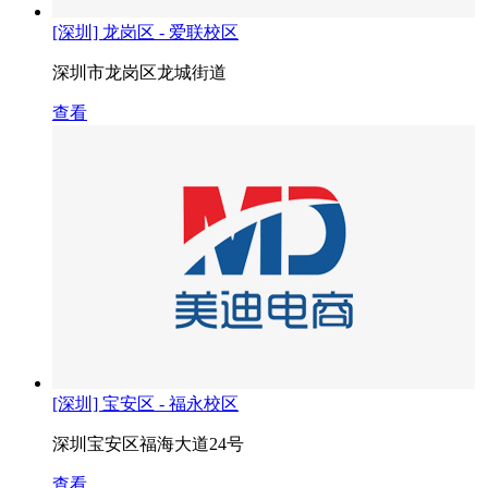
[深圳] 龙岗区 - 爱联校区
深圳市龙岗区龙城街道
查看
[深圳] 宝安区 - 福永校区
深圳宝安区福海大道24号
查看