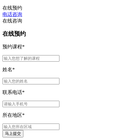
在线预约
电话咨询
在线咨询
在线预约
预约课程
*
姓名
*
联系电话
*
所在地区
*