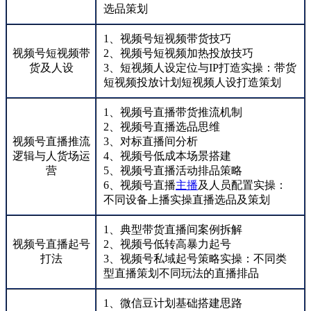
选品策划
1、视频号短视频带货技巧
视频号短视频带
2、视频号短视频加热投放技巧
货及人设
3、短视频人设定位与IP打造实操：带货
短视频投放计划短视频人设打造策划
1、视频号直播带货推流机制
2、视频号直播选品思维
视频号直播推流
3、对标直播间分析
逻辑与人货场运
4、视频号低成本场景搭建
营
5、视频号直播活动排品策略
6、视频号直播
主播
及人员配置实操：
不同设备上播实操直播选品及策划
1、典型带货直播间案例拆解
视频号直播起号
2、视频号低转高暴力起号
打法
3、视频号私域起号策略实操：不同类
型直播策划不同玩法的直播排品
1、微信豆计划基础搭建思路