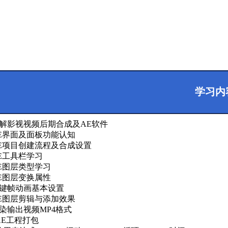
学习内
了解影视视频后期合成及AE软件
AE界面及面板功能认知
AE项目创建流程及合成设置
AE工具栏学习
AE图层类型学习
AE图层变换属性
关键帧动画基本设置
AE图层剪辑与添加效果
渲染输出视频MP4格式
.AE工程打包