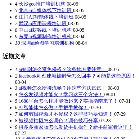
4
长沙geo推广培训机构
08-05
5
北京ai自媒体线下培训班
08-05
6
江门AI智能体线下培训班
08-05
7
武汉ai应用课程培训班
08-05
8
中山ai获客线下培训机构
08-05
9
东莞ai视频制作培训机构
08-04
10
深圳ai绘图学习培训机构
08-04
近期文章
1
ai短剧怎么避免侵权？这些地方要注意！
08-05
2
facebook刚创建就被封号怎么回事？可能是这些原因！
08-04
3
ai视频怎么衔接流畅？用这些方法试试！
08-03
4
怎么发视频才能火？学习这三个方法！
08-01
5
1688平台怎么样才能做起来？实操指南来了！
07-31
6
AI智能体怎么做？手把手教你！
07-30
7
如何剪辑视频才不侵权？这些技巧要知道！
07-29
8
短视频拍摄怎么调色？调色技巧分享
07-28
9
拼多多商家版怎么发货手机操作？新手商家看这里！
07-27