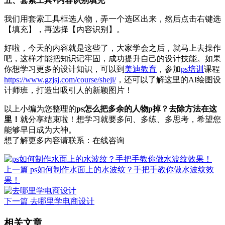
五、套索工具+内容识别填充
我们用套索工具框选人物，弄一个选区出来，然后点击右键选
【填充】，再选择【内容识别】。
好啦，今天的内容就是这些了，大家学会之后，就马上去操作
吧，这样才能把知识记牢固，成功提升自己的设计技能。如果
你想学习更多的设计知识，可以到
美迪教育
，参加
ps培训
课程
https://www.gzjsj.com/course/sheji/
，还可以了解这里的AI绘图设
计师班，打造出吸引人的新颖图片！
以上小编为您整理的
ps怎么把多余的人物p掉？去除方法在这
里！
就分享结束啦！想学习就要多问、多练、多思考，希望您
能够早日成为大神。
想了解更多内容请联系：
在线咨询
上一篇
ps如何制作水面上的水波纹？手把手教你做水波纹效
果！
下一篇
去哪里学电商设计
相关文章