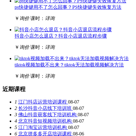
ps快捷键用不了怎么回事？PS快捷键失效恢复方法
￥
询价
课时：
详询
抖音小店怎么退店？抖音小店退店流程步骤
￥
询价
课时：
详询
tiktok视频加载不出来？tiktok无法加载视频解决方法
￥
询价
课时：
详询
近期课程
1
江门抖店运营培训课程
08-07
2
长沙抖音小店线下培训班
08-07
3
佛山抖音获客线下培训机构
08-07
4
北京抖音短视频培训机构
08-07
5
江门淘宝运营培训机构
08-07
6
北京拼多多开店培训课程
08-06