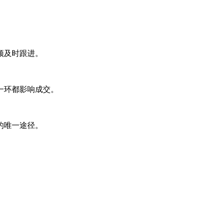
须及时跟进。
一环都影响成交。
的唯一途径。
。