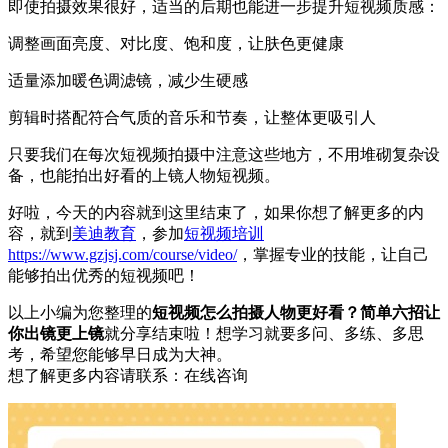
即使拍摄效果很好，适当的后期也能进一步提升短视频质感：
调整画面亮度、对比度、饱和度，让肤色更健康
适量添加暖色调滤镜，减少生硬感
剪辑时搭配符合气质的音乐和节奏，让整体更吸引人
只要我们在每次短视频拍摄中注意这些地方，不用堆砌复杂设
备，也能拍出好看的上镜人物短视频。
好啦，今天的内容就到这里结束了，如果你想了解更多的内
容，就到
美迪教育
，参加
短视频培训
https://www.gzjsj.com/course/video/
，掌握专业的技能，让自己
能够拍出优秀的短视频吧！
以上小编为您整理的
短视频怎么拍摄人物更好看？简单六招让
你出镜更上镜
就分享结束啦！想学习就要多问、多练、多思
考，希望您能够早日成为大神。
想了解更多内容请联系：
在线咨询